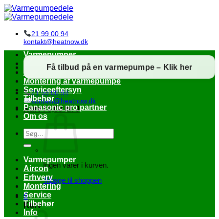
Fortsæt
til
indhold
21 99 00 94
kontakt@heatnow.dk
Varmepumper
Aircondition
Få tilbud på en varmepumpe – Klik her
Erhverv
Montering af varmepumpe
Serviceeftersyn
21 99 00 94
Tilbehør
kontakt@heatnow.dk
Panasonic pro partner
Kurv /
0,00
kr.
0
Om os
Søg
efter:
Varmepumper
Ingen varer i kurven.
Aircon
Erhverv
Tilbage til shoppen
Montering
Service
0
Tilbehør
Kurv
Info