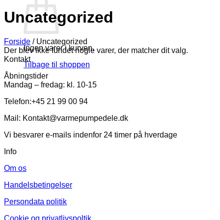
Uncategorized
Forside
/
Uncategorized
Ingen varer i kurven.
Der blev ikke fundet nogle varer, der matcher dit valg.
Kontakt
Tilbage til shoppen
Åbningstider
Mandag – fredag: kl. 10-15
Telefon:+45 21 99 00 94
Mail: Kontakt@varmepumpedele.dk
Vi besvarer e-mails indenfor 24 timer på hverdage
Info
Om os
Handelsbetingelser
Persondata politik
Cookie og privatlivspoltik