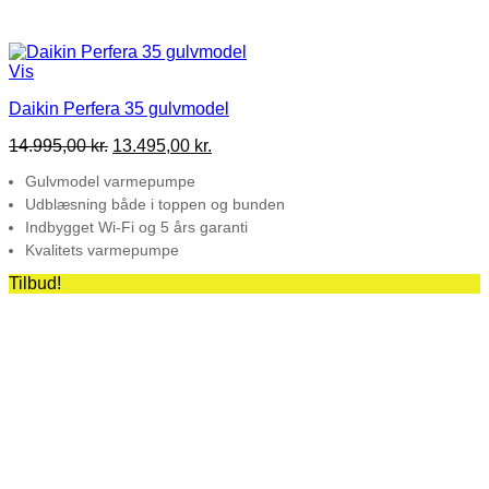
Vis
Daikin Perfera 35 gulvmodel
Den
Den
14.995,00
kr.
13.495,00
kr.
oprindelige
aktuelle
Gulvmodel varmepumpe
pris
pris
var:
er:
Udblæsning både i toppen og bunden
14.995,00 kr..
13.495,00 kr..
Indbygget Wi-Fi og 5 års garanti
Kvalitets varmepumpe
Tilbud!