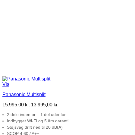
Vis
Panasonic Multisplit
Den
Den
15.995,00
kr.
13.995,00
kr.
oprindelige
aktuelle
2 dele indenfor – 1 del udenfor
pris
pris
var:
er:
Indbygget Wi-Fi og 5 års garanti
15.995,00 kr..
13.995,00 kr..
Støjsvag drift ned til 20 dB(A)
SCOP 4,60 / A++