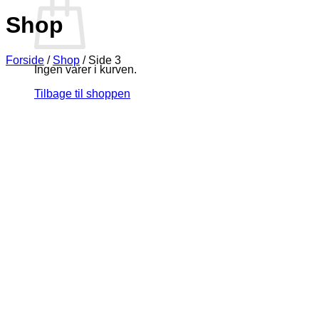
Shop
Forside
/
Shop
/
Side 3
Ingen varer i kurven.
Tilbage til shoppen