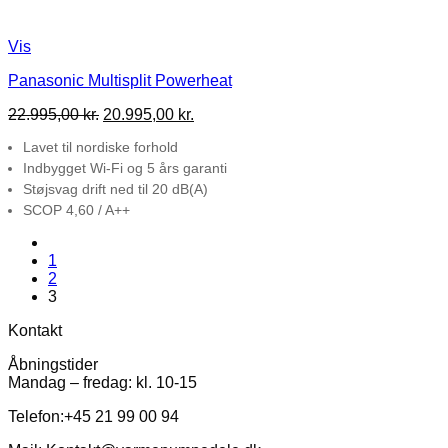
Vis
Panasonic Multisplit Powerheat
Den
Den
22.995,00
kr.
20.995,00
kr.
oprindelige
aktuelle
Lavet til nordiske forhold
pris
pris
var:
er:
Indbygget Wi-Fi og 5 års garanti
22.995,00 kr..
20.995,00 kr..
Støjsvag drift ned til 20 dB(A)
SCOP 4,60 / A++
1
2
3
Kontakt
Åbningstider
Mandag – fredag: kl. 10-15
Telefon:+45 21 99 00 94