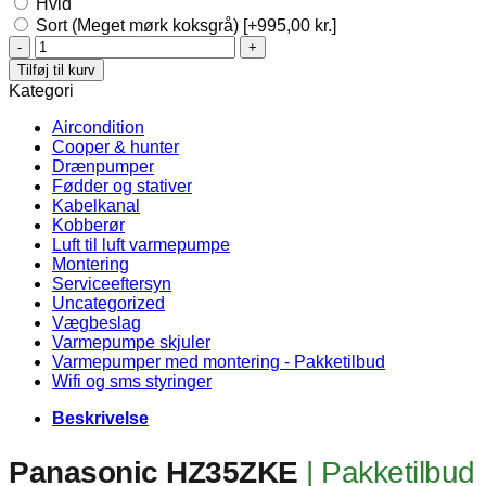
Hvid
Sort (Meget mørk koksgrå)
[+995,00 kr.]
Panasonic
HZ35ZKE
Tilføj til kurv
-
Kategori
Pakketilbud
antal
Aircondition
Cooper & hunter
Drænpumper
Fødder og stativer
Kabelkanal
Kobberør
Luft til luft varmepumpe
Montering
Serviceeftersyn
Uncategorized
Vægbeslag
Varmepumpe skjuler
Varmepumper med montering - Pakketilbud
Wifi og sms styringer
Beskrivelse
Panasonic HZ35ZKE
| Pakketilbud