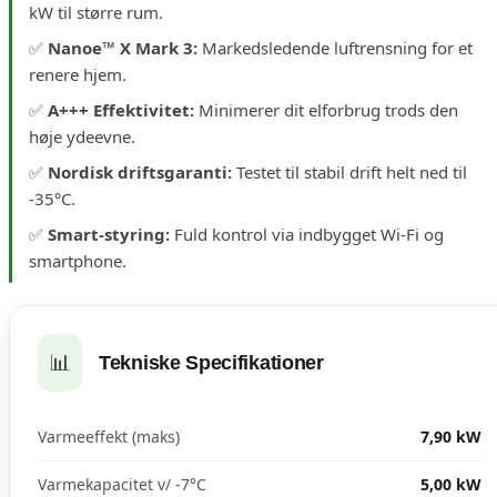
kW til større rum.
✅
Nanoe™ X Mark 3:
Markedsledende luftrensning for et
renere hjem.
✅
A+++ Effektivitet:
Minimerer dit elforbrug trods den
høje ydeevne.
✅
Nordisk driftsgaranti:
Testet til stabil drift helt ned til
-35°C.
✅
Smart-styring:
Fuld kontrol via indbygget Wi-Fi og
smartphone.
📊
Tekniske Specifikationer
Varmeeffekt (maks)
7,90 kW
Varmekapacitet v/ -7°C
5,00 kW