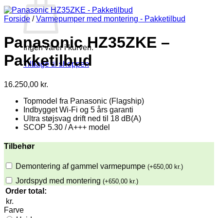
Forside
/
Varmepumper med montering - Pakketilbud
Panasonic HZ35ZKE –
Ingen varer i kurven.
Pakketilbud
Tilbage til shoppen
16.250,00
kr.
Topmodel fra Panasonic (Flagship)
Indbygget Wi-Fi og 5 års garanti
Ultra støjsvag drift ned til 18 dB(A)
SCOP 5.30 / A+++ model
Tilbehør
Demontering af gammel varmepumpe
(
+
650,00
kr.
)
Jordspyd med montering
(
+
650,00
kr.
)
Order total:
kr.
Farve