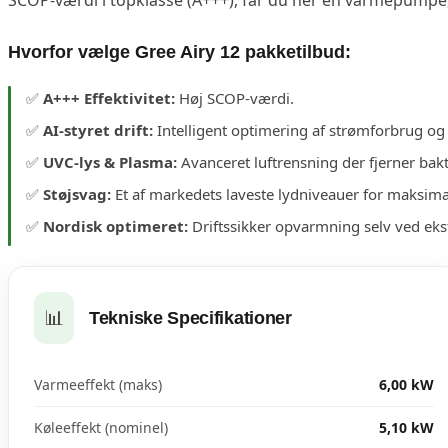
Hvorfor vælge Gree Airy 12 pakketilbud:
✅
A+++ Effektivitet:
Høj SCOP-værdi.
✅
AI-styret drift:
Intelligent optimering af strømforbrug og
✅
UVC-lys & Plasma:
Avanceret luftrensning der fjerner bakt
✅
Støjsvag:
Et af markedets laveste lydniveauer for maksima
✅
Nordisk optimeret:
Driftssikker opvarmning selv ved ek
📊
Tekniske Specifikationer
Varmeeffekt (maks)
6,00 kW
Køleeffekt (nominel)
5,10 kW