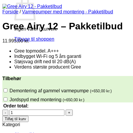
Forside
/
Varmepumper med montering - Pakketilbud
Gree Airy 12 – Pakketilbud
Ingen varer i kurven.
Tilbage til shoppen
11.995,00
kr.
Gree topmodel. A+++
Indbygget Wi-Fi og 5 års garanti
Støjsvag drift ned til 20 dB(A)
Verdens største producent Gree
Tilbehør
Demontering af gammel varmepumpe
(
+
650,00
kr.
)
Jordspyd med montering
(
+
650,00
kr.
)
Order total:
Gree
Airy
Tilføj til kurv
12
Kategori
-