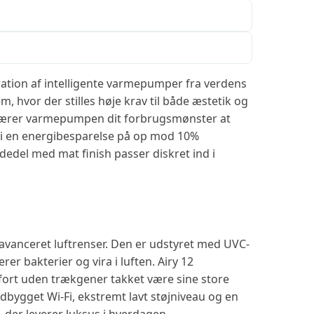
tion af intelligente varmepumper fra verdens
m, hvor der stilles høje krav til både æstetik og
 lærer varmepumpen dit forbrugsmønster at
r i en energibesparelse på op mod 10%
edel med mat finish passer diskret ind i
vanceret luftrenser. Den er udstyret med UVC-
rer bakterier og vira i luften. Airy 12
fort uden trækgener takket være sine store
dbygget Wi-Fi, ekstremt lavt støjniveau og en
 der leverer luksus i hverdagen.