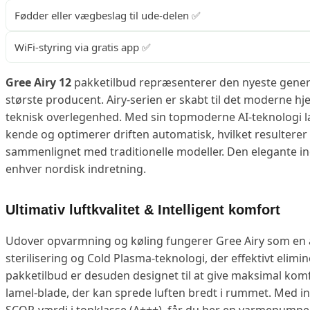
Fødder eller vægbeslag til ude-delen ✅
WiFi-styring via gratis app ✅
Gree Airy 12
pakketilbud repræsenterer den nyeste genera
største producent. Airy-serien er skabt til det moderne hje
teknisk overlegenhed. Med sin topmoderne AI-teknologi
kende og optimerer driften automatisk, hvilket resultere
sammenlignet med traditionelle modeller. Den elegante ind
enhver nordisk indretning.
Ultimativ luftkvalitet & Intelligent komfort
Udover opvarmning og køling fungerer Gree Airy som en a
sterilisering og Cold Plasma-teknologi, der effektivt elimine
pakketilbud er desuden designet til at give maksimal kom
lamel-blade, der kan sprede luften bredt i rummet. Med in
SCOP-værdi i topklasse (A+++), får du her en varmepumpe,