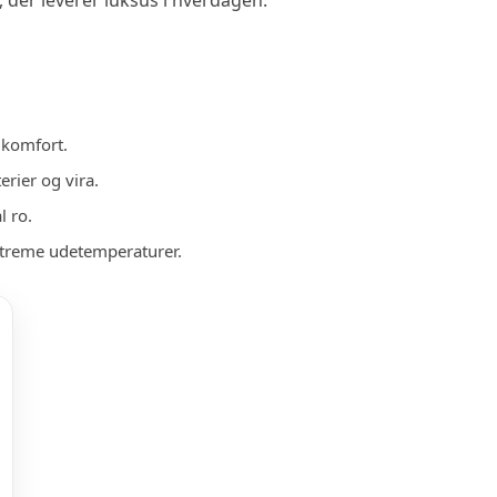
 komfort.
erier og vira.
l ro.
streme udetemperaturer.