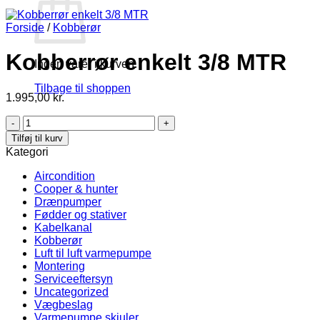
Forside
/
Kobberør
Kobberrør enkelt 3/8 MTR
Ingen varer i kurven.
Tilbage til shoppen
1.995,00
kr.
Kobberrør
enkelt
Tilføj til kurv
3/8
Kategori
MTR
antal
Aircondition
Cooper & hunter
Drænpumper
Fødder og stativer
Kabelkanal
Kobberør
Luft til luft varmepumpe
Montering
Serviceeftersyn
Uncategorized
Vægbeslag
Varmepumpe skjuler