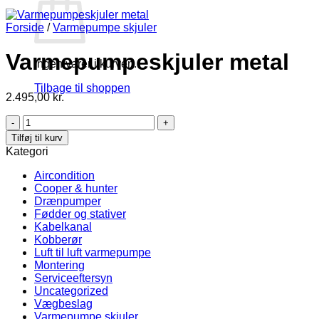
Forside
/
Varmepumpe skjuler
Varmepumpeskjuler metal
Ingen varer i kurven.
Tilbage til shoppen
2.495,00
kr.
Varmepumpeskjuler
metal
Tilføj til kurv
antal
Kategori
Aircondition
Cooper & hunter
Drænpumper
Fødder og stativer
Kabelkanal
Kobberør
Luft til luft varmepumpe
Montering
Serviceeftersyn
Uncategorized
Vægbeslag
Varmepumpe skjuler