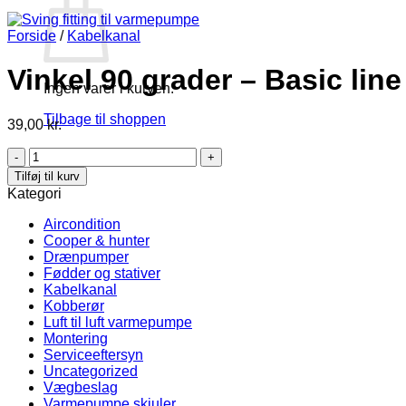
Forside
/
Kabelkanal
Vinkel 90 grader – Basic line
Ingen varer i kurven.
Tilbage til shoppen
39,00
kr.
Vinkel
90
Tilføj til kurv
grader
Kategori
-
Basic
Aircondition
line
Cooper & hunter
antal
Drænpumper
Fødder og stativer
Kabelkanal
Kobberør
Luft til luft varmepumpe
Montering
Serviceeftersyn
Uncategorized
Vægbeslag
Varmepumpe skjuler