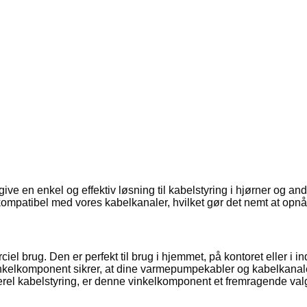
t give en enkel og effektiv løsning til kabelstyring i hjørner og
kompatibel med vores kabelkanaler, hvilket gør det nemt at opnå
iel brug. Den er perfekt til brug i hjemmet, på kontoret eller i i
inkelkomponent sikrer, at dine varmepumpekabler og kabelkanale
nerel kabelstyring, er denne vinkelkomponent et fremragende val